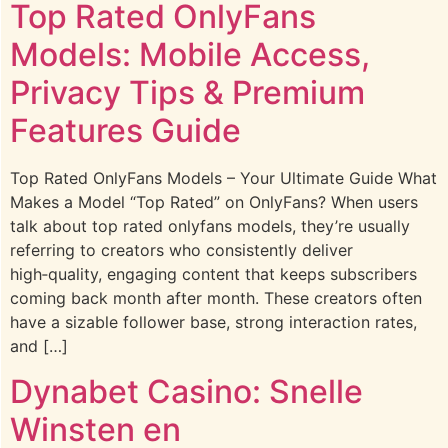
Top Rated OnlyFans
Models: Mobile Access,
Privacy Tips & Premium
Features Guide
Top Rated OnlyFans Models – Your Ultimate Guide What
Makes a Model “Top Rated” on OnlyFans? When users
talk about top rated onlyfans models, they’re usually
referring to creators who consistently deliver
high‑quality, engaging content that keeps subscribers
coming back month after month. These creators often
have a sizable follower base, strong interaction rates,
and […]
Dynabet Casino: Snelle
Winsten en