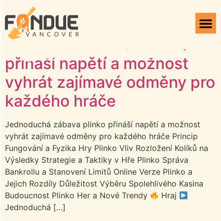
Archives
Jednoduchá zábava plinko
přináší napětí a možnost
vyhrát zajímavé odměny pro
každého hráče
Jednoduchá zábava plinko přináší napětí a možnost
vyhrát zajímavé odměny pro každého hráče Princip
Fungování a Fyzika Hry Plinko Vliv Rozložení Kolíků na
Výsledky Strategie a Taktiky v Hře Plinko Správa
Bankrollu a Stanovení Limitů Online Verze Plinko a
Jejich Rozdíly Důležitost Výběru Spolehlivého Kasina
Budoucnost Plinko Her a Nové Trendy
Hraj
Jednoduchá […]